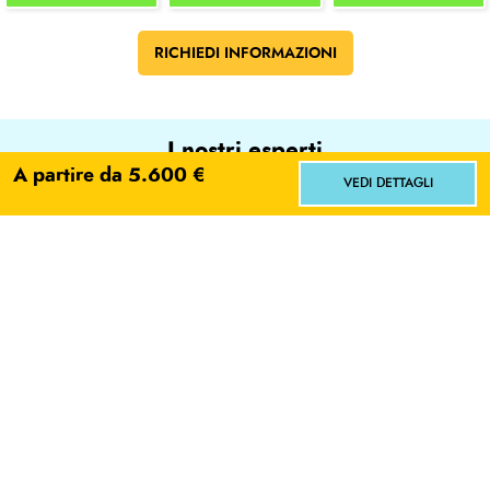
RICHIEDI INFORMAZIONI
I nostri esperti
A partire da 5.600 €
VEDI DETTAGLI
Facci sapere dove vorresti andare!
L'ESPERTO
Scegli
No grazie
Elisabetta Martina
SCRIVI E-MAIL
LEGGI BIO
Aperiviaggi