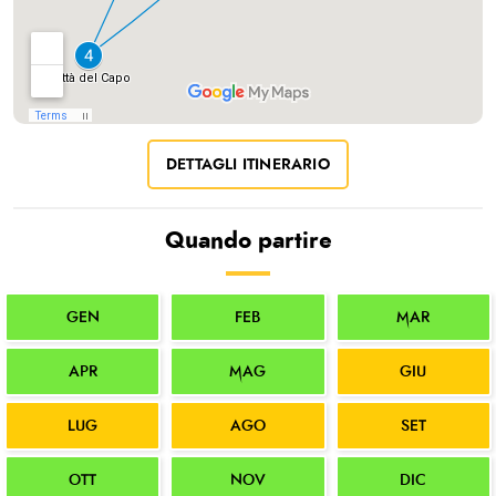
DETTAGLI ITINERARIO
Quando partire
GEN
FEB
MAR
APR
MAG
GIU
LUG
AGO
SET
OTT
NOV
DIC